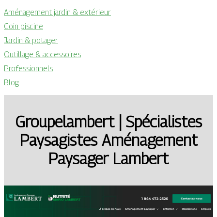
Aménagement jardin & extérieur
Coin piscine
Jardin & potager
Outillage & accessoires
Professionnels
Blog
Groupe­lam­bert | Spécia­listes
Paysagistes Aménagement
Paysager Lambert