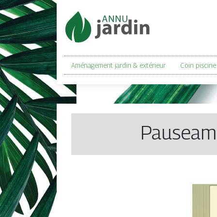
Aménagement jardin & extérieur
Coin piscine
Pauseami